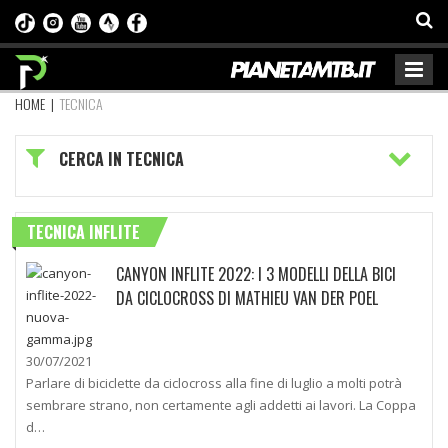
HOME
|
TECNICA
CERCA IN TECNICA
TECNICA INFLITE
CANYON INFLITE 2022: I 3 MODELLI DELLA BICI
DA CICLOCROSS DI MATHIEU VAN DER POEL
30/07/2021
Parlare di biciclette da ciclocross alla fine di luglio a molti potrà
sembrare strano, non certamente agli addetti ai lavori. La Coppa
d…