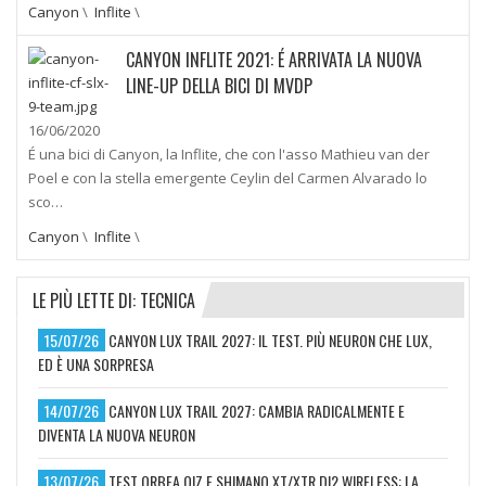
Canyon
\
Inflite
\
CANYON INFLITE 2021: É ARRIVATA LA NUOVA
LINE-UP DELLA BICI DI MVDP
16/06/2020
É una bici di Canyon, la Inflite, che con l'asso Mathieu van der
Poel e con la stella emergente Ceylin del Carmen Alvarado lo
sco…
Canyon
\
Inflite
\
LE PIÙ LETTE DI: TECNICA
15/07/26
CANYON LUX TRAIL 2027: IL TEST. PIÙ NEURON CHE LUX,
ED È UNA SORPRESA
14/07/26
CANYON LUX TRAIL 2027: CAMBIA RADICALMENTE E
DIVENTA LA NUOVA NEURON
13/07/26
TEST ORBEA OIZ E SHIMANO XT/XTR DI2 WIRELESS: LA