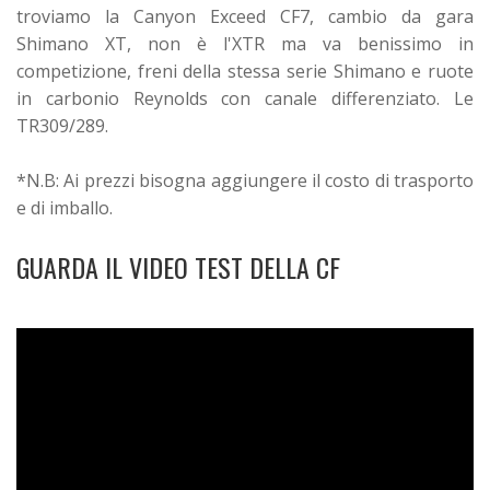
troviamo la Canyon Exceed CF7, cambio da gara
Shimano XT, non è l'XTR ma va benissimo in
competizione, freni della stessa serie Shimano e ruote
in carbonio Reynolds con canale differenziato. Le
TR309/289.
*N.B: Ai prezzi bisogna aggiungere il costo di trasporto
e di imballo.
GUARDA IL VIDEO TEST DELLA CF