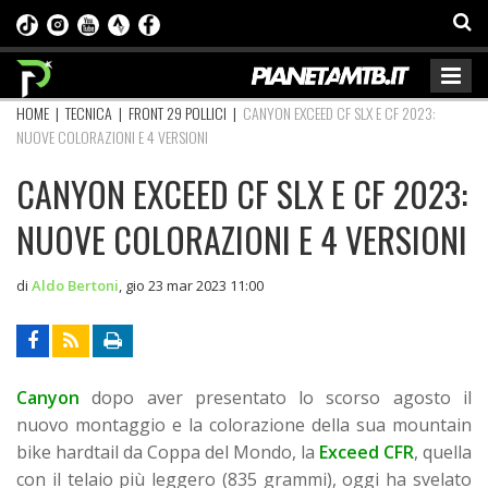
HOME
|
TECNICA
|
FRONT 29 POLLICI
|
CANYON EXCEED CF SLX E CF 2023:
NUOVE COLORAZIONI E 4 VERSIONI
CANYON EXCEED CF SLX E CF 2023:
NUOVE COLORAZIONI E 4 VERSIONI
di
Aldo Bertoni
,
gio 23 mar 2023 11:00
Canyon
dopo aver presentato lo scorso agosto il
nuovo montaggio e la colorazione della sua mountain
bike hardtail da Coppa del Mondo, la
Exceed CFR
, quella
con il telaio più leggero (835 grammi), oggi ha svelato