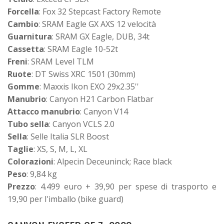
Forcella
: Fox 32 Stepcast Factory Remote
Cambio
: SRAM Eagle GX AXS 12 velocità
Guarnitura
: SRAM GX Eagle, DUB, 34t
Cassetta
: SRAM Eagle 10-52t
Freni
: SRAM Level TLM
Ruote
: DT Swiss XRC 1501 (30mm)
Gomme
: Maxxis Ikon EXO 29x2.35''
Manubrio
: Canyon H21 Carbon Flatbar
Attacco manubrio
: Canyon V14
Tubo sella
: Canyon VCLS 2.0
Sella
: Selle Italia SLR Boost
Taglie
: XS, S, M, L, XL
Colorazioni
: Alpecin Deceuninck; Race black
Peso
: 9,84 kg
Prezzo
: 4.499 euro + 39,90 per spese di trasporto e
19,90 per l'imballo (bike guard)