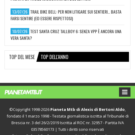
13/07/26
TRAIL BIKE BELL: PER NON LITIGARE SUI SENTIERI… BASTA
FARSI SENTIRE (ED ESSERE RISPETTOSI)
10/07/26
TEST SANTA CRUZ TALLBOY 6: SENZA VPP È ANCORA UNA
VERA SANTA?
TOP DEL MESE
TOP DELL'ANNO
©Copyright 1998-2026
Pianeta Mtb di Alexis di Bertoni Aldo
,
fondato il 1 marzo 1998 - Testata giornalistica iscritta al Tribunale di
Brescia nr. 3 del 26/2/2019 Iscritta al ROC nr. 32957 - Partita IVA
03578560173 | Tutti i diritti sono riservati