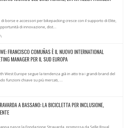
o di borse e accessori per bikepacking cresce con il supporto di Elite,
portunità di innovazione, dist…
\
SWE: FRANCISCO COMUÑAS È IL NUOVO INTERNATIONAL
TING MANAGER PER IL SUD EUROPA
h West Europe segue la tendenza già in atto tra i grandi brand del
do funzioni chiave su più mercati, …
RAVARDA A BASSANO: LA BICICLETTA PER INCLUSIONE,
ENTE
appa nasce la Fondazione Stravarda, promossa da Selle Royal