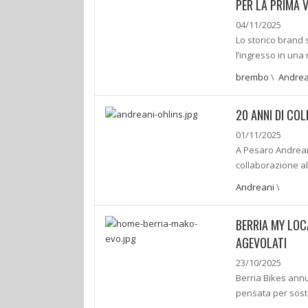
PER LA PRIMA V
04/11/2025
Lo storico brand
l’ingresso in una
brembo
\
Andrea
20 ANNI DI CO
01/11/2025
A Pesaro Andrean
collaborazione a
Andreani
\
BERRIA MY LOCA
AGEVOLATI
23/10/2025
Berria Bikes annu
pensata per sosten