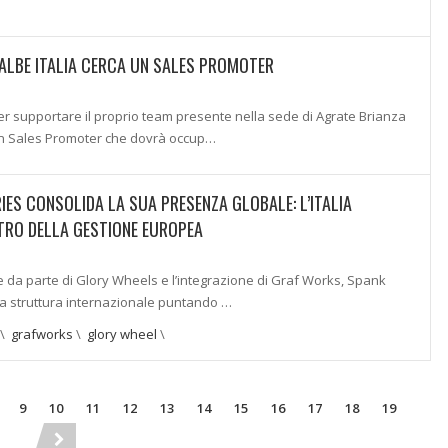
LBE ITALIA CERCA UN SALES PROMOTER
er supportare il proprio team presente nella sede di Agrate Brianza
 un Sales Promoter che dovrà occup…
IES CONSOLIDA LA SUA PRESENZA GLOBALE: L’ITALIA
NTRO DELLA GESTIONE EUROPEA
e da parte di Glory Wheels e l’integrazione di Graf Works, Spank
ia struttura internazionale puntando …
\
grafworks
\
glory wheel
\
9
10
11
12
13
14
15
16
17
18
19