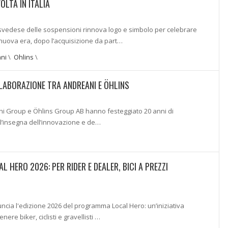
OLTA IN ITALIA
 svedese delle sospensioni rinnova logo e simbolo per celebrare
 nuova era, dopo l’acquisizione da part…
ni
\
Ohlins
\
LLABORAZIONE TRA ANDREANI E ÖHLINS
i Group e Öhlins Group AB hanno festeggiato 20 anni di
ll’insegna dell’innovazione e de…
L HERO 2026: PER RIDER E DEALER, BICI A PREZZI
ncia l'edizione 2026 del programma Local Hero: un’iniziativa
ere biker, ciclisti e gravellisti …