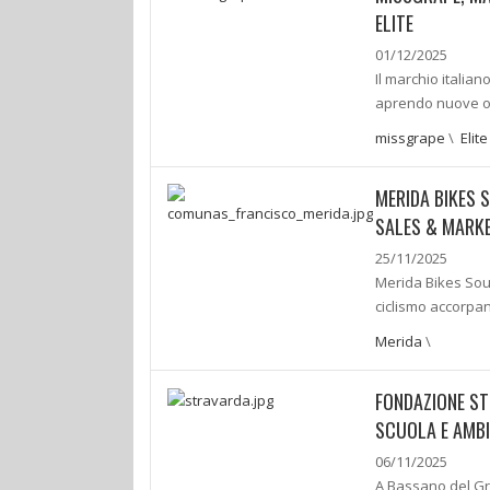
ELITE
01/12/2025
Il marchio italian
aprendo nuove op
missgrape
\
Elite
MERIDA BIKES 
SALES & MARKE
25/11/2025
Merida Bikes Sout
ciclismo accorpan
Merida
\
FONDAZIONE ST
SCUOLA E AMBI
06/11/2025
A Bassano del Gr