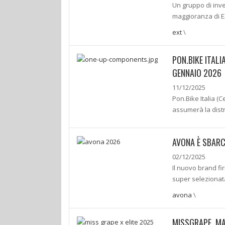
Un gruppo di inve
maggioranza di EX
ext
\
PON.BIKE ITALI
GENNAIO 2026
11/12/2025
Pon.Bike Italia (
assumerà la dist
AVONA È SBARCA
02/12/2025
Il nuovo brand fi
super selezionata
avona
\
MISSGRAPE, MA