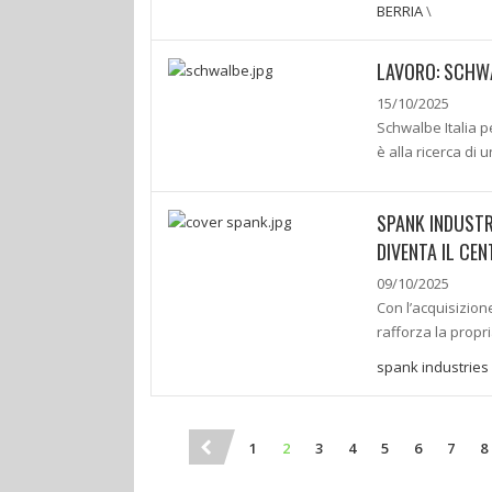
BERRIA
\
LAVORO: SCHWA
15/10/2025
Schwalbe Italia p
è alla ricerca di
SPANK INDUSTR
DIVENTA IL CE
09/10/2025
Con l’acquisizion
rafforza la propr
spank industries
1
2
3
4
5
6
7
8