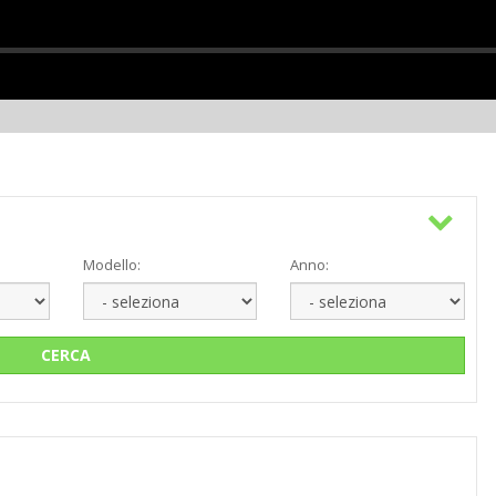
Modello:
Anno:
CERCA