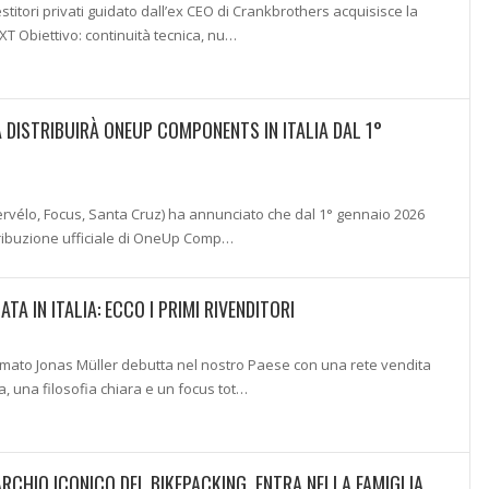
stitori privati guidato dall’ex CEO di Crankbrothers acquisisce la
T Obiettivo: continuità tecnica, nu…
A DISTRIBUIRÀ ONEUP COMPONENTS IN ITALIA DAL 1°
Cervélo, Focus, Santa Cruz) ha annunciato che dal 1° gennaio 2026
ribuzione ufficiale di OneUp Comp…
TA IN ITALIA: ECCO I PRIMI RIVENDITORI
rmato Jonas Müller debutta nel nostro Paese con una rete vendita
, una filosofia chiara e un focus tot…
RCHIO ICONICO DEL BIKEPACKING, ENTRA NELLA FAMIGLIA