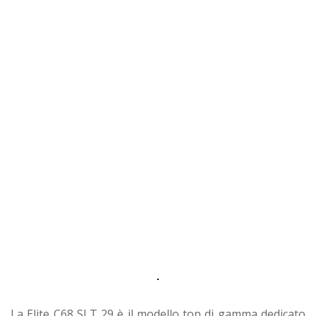
La Elite C68 SLT 29 è il modello top di gamma dedicato