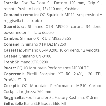
Forcella:
Fox 34 Float SL Factory 120 mm, Grip SL,
remote Push to Lock, 15x110 mm, Kashima
Comando remoto:
OC Squidlock MP11, sospensioni +
reggisella telescopico
Guarnitura:
Shimano XTR M9200, corona 34 denti,
power meter 4iiii lato destro
Cambio:
Shimano XTR Di2 M9250 SGS
Comandi:
Shimano XTR Di2 M9250
Cassetta:
Shimano CS-M9200, 10-51 denti, 12 velocità
Catena:
Shimano CN-9100
Freni:
Shimano XTR 9200
Ruote:
OQUO Mountain Performance MP30LTD
Copertoni:
Pirelli Scorpion XC RC 2.40”, 120 TPI,
ProWall/TLR
Cockpit:
OC Mountain Performance MP10 Carbon
Cockpit, larghezza 760 mm
Reggisella:
Fox Transfer SL Factory Kashima, 31,6 mm
Sella:
Selle Italia SLR Boost Elite Fill