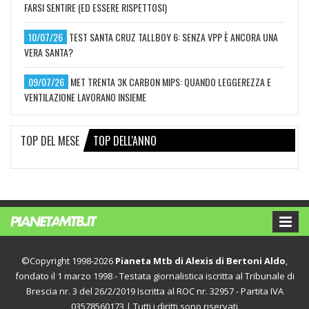
FARSI SENTIRE (ED ESSERE RISPETTOSI)
10/07/26
TEST SANTA CRUZ TALLBOY 6: SENZA VPP È ANCORA UNA
VERA SANTA?
09/07/26
MET TRENTA 3K CARBON MIPS: QUANDO LEGGEREZZA E
VENTILAZIONE LAVORANO INSIEME
TOP DEL MESE
TOP DELL'ANNO
©Copyright 1998-2026
Pianeta Mtb di Alexis di Bertoni Aldo
,
fondato il 1 marzo 1998 - Testata giornalistica iscritta al Tribunale di
Brescia nr. 3 del 26/2/2019 Iscritta al ROC nr. 32957 - Partita IVA
03578560173 | Tutti i diritti sono riservati