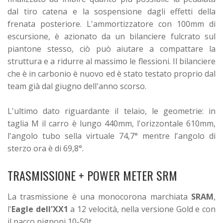
dal tiro catena e la sospensione dagli effetti della
frenata posteriore. L'ammortizzatore con 100mm di
escursione, è azionato da un bilanciere fulcrato sul
piantone stesso, ciò può aiutare a compattare la
struttura e a ridurre al massimo le flessioni. Il bilanciere
che è in carbonio è nuovo ed è stato testato proprio dal
team già dal giugno dell'anno scorso.
L'ultimo dato riguardante il telaio, le geometrie: in
taglia M il carro è lungo 440mm, l'orizzontale 610mm,
l'angolo tubo sella virtuale 74,7° mentre l'angolo di
sterzo ora è di 69,8°.
TRASMISSIONE + POWER METER SRM
La trasmissione è una monocorona marchiata
SRAM
,
l'
Eagle dell'XX1
a 12 velocità, nella versione Gold e con
il pacco pignoni 10-50t.