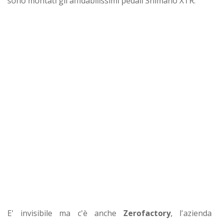
sono montati gli affidabilissimi pedali Shimano XTR.
E' invisibile ma c'è anche
Zerofactory
, l'azienda