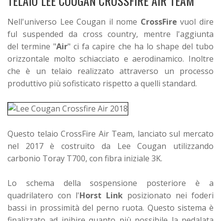
TELAIO LEE COUGAN CROSSFIRE AIR TEAM
Nell'universo Lee Cougan il nome
CrossFire
vuol dire
ful suspended da cross country, mentre l'aggiunta
del
termine "
Air
" ci fa capire che ha lo shape del tubo
orizzontale molto schiacciato e aerodinamico. Inoltre
che è un telaio realizzato attraverso un processo
produttivo più sofisticato rispetto a quelli standard.
Questo telaio CrossFire Air Team, lanciato sul mercato
nel 2017 è costruito da
Lee Cougan utilizzando
carbonio Toray T700, con fibra iniziale 3K.
Lo schema della sospensione posteriore è a
quadrilatero con l'
Horst Link
posizionato nei foderi
bassi in prossimità del perno ruota. Questo sistema è
finalizzato ad inibire quanto più possibile la pedalata