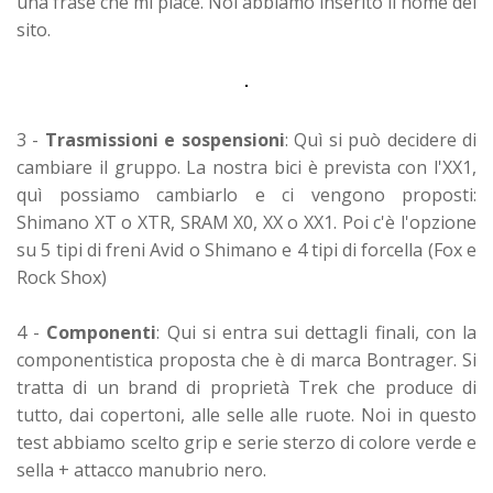
una frase che mi piace. Noi abbiamo inserito il nome del
sito.
3 -
Trasmissioni e sospensioni
: Quì si può decidere di
cambiare il gruppo. La nostra bici è prevista con l'XX1,
quì possiamo cambiarlo e ci vengono proposti:
Shimano XT o XTR, SRAM X0, XX o XX1. Poi c'è l'opzione
su 5 tipi di freni Avid o Shimano e 4 tipi di forcella (Fox e
Rock Shox)
4 -
Componenti
: Qui si entra sui dettagli finali, con la
componentistica proposta che è di marca Bontrager. Si
tratta di un brand di proprietà Trek che produce di
tutto, dai copertoni, alle selle alle ruote. Noi in questo
test abbiamo scelto grip e serie sterzo di colore verde e
sella + attacco manubrio nero.