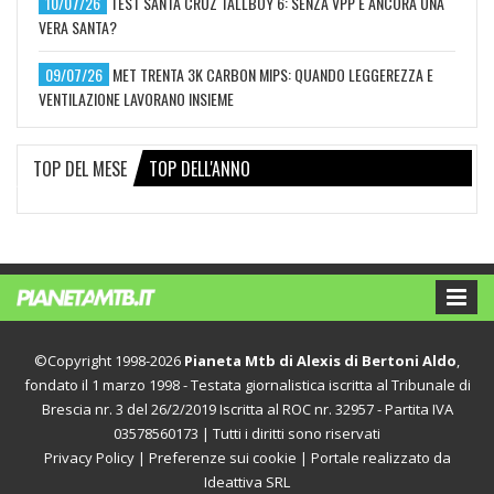
10/07/26
TEST SANTA CRUZ TALLBOY 6: SENZA VPP È ANCORA UNA
VERA SANTA?
09/07/26
MET TRENTA 3K CARBON MIPS: QUANDO LEGGEREZZA E
VENTILAZIONE LAVORANO INSIEME
TOP DEL MESE
TOP DELL'ANNO
©Copyright 1998-2026
Pianeta Mtb di Alexis di Bertoni Aldo
,
fondato il 1 marzo 1998 - Testata giornalistica iscritta al Tribunale di
Brescia nr. 3 del 26/2/2019 Iscritta al ROC nr. 32957 - Partita IVA
03578560173 | Tutti i diritti sono riservati
Privacy Policy
|
Preferenze sui cookie
| Portale realizzato da
Ideattiva SRL