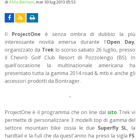
di
Aldo Bertoni
,
mar 30 lug 2013 05:53
Il
ProjectOne
è senza ombra di dubbio la più
interessante novità emersa durante l'
Open Day
,
organizzato da
Trek
lo scorso sabato 26 luglio, presso
il Chevrò Golf Club Resort di Pozzolengo (BS). In
quell'occasione la multinazionale americana ha
presentato tutta la gamma 2014 road & mtb e anche gli
accessori prodotti da Bontrager.
ProjectOne è il programma che on line dal
sito
Trek vi
permette di personalizzare 3 modelli top di gamma del
settore mountain bike ossia le due
Superfly SL
, la
hardtail e la full che da quest'anno ha preso la sigla
FS
.