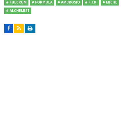
# FULCRUM
# FORMULA
# AMBROSIO
# F.I.R.
# MICHE
# ALCHEMIST