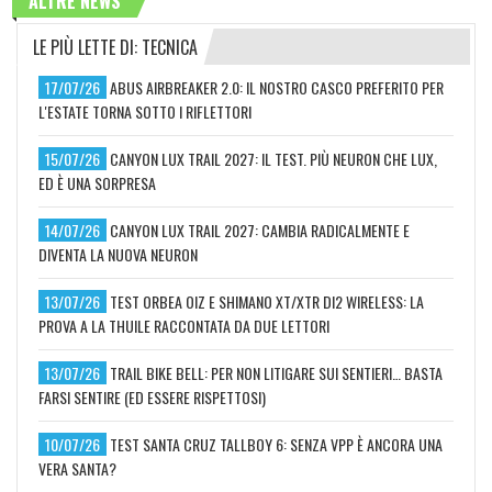
ALTRE NEWS
LE PIÙ LETTE DI: TECNICA
17/07/26
ABUS AIRBREAKER 2.0: IL NOSTRO CASCO PREFERITO PER
L'ESTATE TORNA SOTTO I RIFLETTORI
15/07/26
CANYON LUX TRAIL 2027: IL TEST. PIÙ NEURON CHE LUX,
ED È UNA SORPRESA
14/07/26
CANYON LUX TRAIL 2027: CAMBIA RADICALMENTE E
DIVENTA LA NUOVA NEURON
13/07/26
TEST ORBEA OIZ E SHIMANO XT/XTR DI2 WIRELESS: LA
PROVA A LA THUILE RACCONTATA DA DUE LETTORI
13/07/26
TRAIL BIKE BELL: PER NON LITIGARE SUI SENTIERI… BASTA
FARSI SENTIRE (ED ESSERE RISPETTOSI)
10/07/26
TEST SANTA CRUZ TALLBOY 6: SENZA VPP È ANCORA UNA
VERA SANTA?