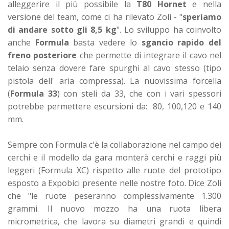
alleggerire il più possibile la
T80 Hornet
e nella
versione del team, come ci ha rilevato Zoli - "
speriamo
di andare sotto gli 8,5 kg
". Lo sviluppo ha coinvolto
anche
Formula
basta vedere lo
sgancio rapido del
freno posteriore
che permette di integrare il cavo nel
telaio senza dovere fare spurghi al cavo stesso (tipo
pistola dell' aria compressa). La nuovissima forcella
(
Formula 33
) con steli da 33, che con i vari spessori
potrebbe permettere escursioni da: 80, 100,120 e 140
mm.
Sempre con Formula c'è la collaborazione nel campo dei
cerchi e il modello da gara monterà cerchi e raggi più
leggeri (Formula XC) rispetto alle ruote del prototipo
esposto a Expobici presente nelle nostre foto. Dice Zoli
che "le ruote peseranno complessivamente 1.300
grammi. Il nuovo mozzo ha una ruota libera
micrometrica, che lavora su diametri grandi e quindi