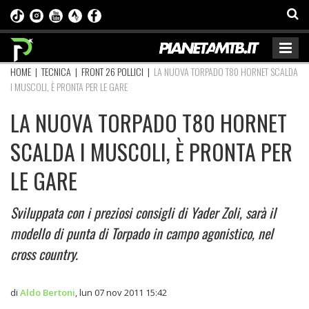
HOME
|
TECNICA
|
FRONT 26 POLLICI
|
LA NUOVA TORPADO T80 HORNET SCALDA
I MUSCOLI, È PRONTA PER LE GARE
LA NUOVA TORPADO T80 HORNET
SCALDA I MUSCOLI, È PRONTA PER
LE GARE
Sviluppata con i preziosi consigli di Yader Zoli, sarà il
modello di punta di Torpado in campo agonistico, nel
cross country.
di
Aldo Bertoni
,
lun 07 nov 2011 15:42