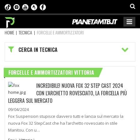
HOME
|
TECNICA
|
FORCELLE E AMMORTIZZATORI
CERCA IN TECNICA
FORCELLE E AMMORTIZZATORI VITTORIA
INCREDIBILE! NUOVA FOX 32 STEP CAST 2024
CON L’ARCHETTO ROVESCIATO, LA FORCELLA PIÙ
LEGGERA SUL MERCATO
09/04/2024
Fox Suspension stupisce davvero tutti e lancia sul mercato la
nuova Fox 32 StepCast che ha l’archetto rovesciato in stile
Manitou. Con u…
Fox
\
Vittoria
\