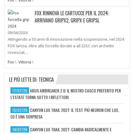
FOX RINNOVA LE CARTUCCE PER IL 2024:
ARRIVANO GRIPX2, GRIPX E GRIPSL
09/04/2024
Attingendo a 50 anni di innovazione nella sospensione, nel 2024
FOX lancia, oltre alle forcelle dorate a all 32SC con archetto
rovesciat…
Fox
\
Vittoria
\
LE PIÙ LETTE DI: TECNICA
17/07/26
ABUS AIRBREAKER 2.0: IL NOSTRO CASCO PREFERITO PER
L'ESTATE TORNA SOTTO I RIFLETTORI
15/07/26
CANYON LUX TRAIL 2027: IL TEST. PIÙ NEURON CHE LUX,
ED È UNA SORPRESA
14/07/26
CANYON LUX TRAIL 2027: CAMBIA RADICALMENTE E