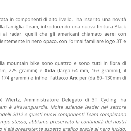
zata in componenti di alto livello, ha inserito una novità
ella famiglia Team, introducendo una nuova finitura Black
ili ai radar, quelli che gli americani chiamato aerei con
valentemente in nero opaco, con l’ormai familiare logo 3T e
alla mountain bike sono quattro e sono tutti in fibra di
mm, 225 grammi) e
Xida
(larga 64 mm, 163 grammi
)
, il
174 grammi) e infine l’attacco
Arx
per (da 80–130mm di
né Wiertz, Amministratore Delegato di 3T Cycling, ha
am è all’avanguardia. Molte aziende leader nel settore
odelli 2012 e questi nuovi componenti Team completano
l tempo stesso, abbiamo preservato la continuità dei nostri
l già preesistente aspetto grafico grazie al nero lucido.