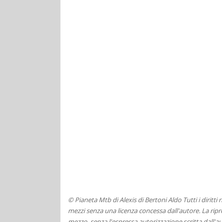
© Pianeta Mtb di Alexis di Bertoni Aldo Tutti i diritti
mezzi senza una licenza concessa dall'autore. La ripro
mezzo, senza l'espressa autorizzazione scritta dall'au