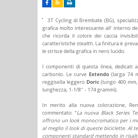
3T Cycling di Brembate (BG), specializ
grafica molto interessante all' interno d
che ricorda il colore dei caccia invisib
caratteristiche stealth. La finitura è pre
le strisce della grafica in nero lucido.
I componenti di questa linea, dedicati 
carbonio. Le curve
Extendo
(larga 74 
reggisella leggero
Doric
(lungo 400 mm, 
lunghezza, 1-1/8'' - 174 grammi).
In merito alla nuova colorazione, Re
commentato: “
La nuova Black Series Te
offrono un look monocromatico per i m
al meglio il look di queste biciclette. A
componenti standard mettendo in risalto i