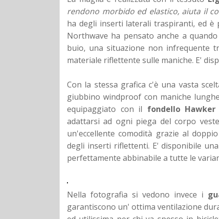
rendono morbido ed elastico, aiuta il 
ha degli inserti laterali traspiranti, ed è
Northwave ha pensato anche a quando si
buio, una situazione non infrequente tra
materiale riflettente sulle maniche. E' disp
Con la stessa grafica c'è una vasta scel
giubbino windproof con maniche lunghe o
equipaggiato con il
fondello Hawker 
adattarsi ad ogni piega del corpo vest
un'eccellente comodità grazie al doppi
degli inserti riflettenti. E' disponibile u
perfettamente abbinabile a tutte le varian
Nella fotografia si vedono invece i
gu
garantiscono un' ottima ventilazione dura
ed utilissima per chi va spesso in bicicl