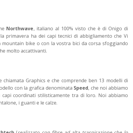
me
Northwave
, italiano al 100% visto che è di Onigo di
la primavera ha dei capi tecnici di abbigliamento che Vi
n mountain bike o con la vostra bici da corsa sfoggiando
he molto accattivanti.
tate chiamata Graphics e che comprende ben 13 modelli di
modello con la grafica denominata
Speed
, che noi abbiamo
capi coordinati stilisticamente tra di loro. Noi abbiamo
talone, i guanti e le calze.
ghtech
(
realizzato con fibre ad alta traspirazione che lo