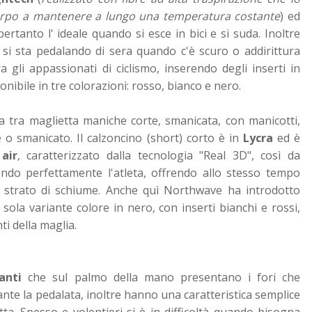
corpo a mantenere a lungo una temperatura costante
) ed
 pertanto l' ideale quando si esce in bici e si suda. Inoltre
 sta pedalando di sera quando c'è scuro o addirittura
 gli appassionati di ciclismo, inserendo degli inserti in
onibile in tre colorazioni: rosso, bianco e nero.
ta tra maglietta maniche corte, smanicata, con manicotti,
 smanicato. Il calzoncino (short) corto è in
Lycra
ed è
air
, caratterizzato dalla tecnologia "Real 3D", così da
endo perfettamente l'atleta, offrendo allo stesso tempo
o strato di schiume. Anche quì Northwave ha introdotto
na sola variante colore in nero, con inserti bianchi e rossi,
ti della maglia.
anti
che sul palmo della mano presentano i fori che
nte la pedalata, inoltre hanno una caratteristica semplice
etta. Spesso e volentieri si è in difficoltà quando bisogna