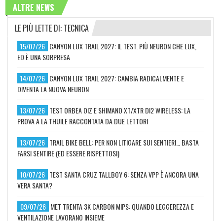
ALTRE NEWS
LE PIÙ LETTE DI: TECNICA
15/07/26
CANYON LUX TRAIL 2027: IL TEST. PIÙ NEURON CHE LUX,
ED È UNA SORPRESA
14/07/26
CANYON LUX TRAIL 2027: CAMBIA RADICALMENTE E
DIVENTA LA NUOVA NEURON
13/07/26
TEST ORBEA OIZ E SHIMANO XT/XTR DI2 WIRELESS: LA
PROVA A LA THUILE RACCONTATA DA DUE LETTORI
13/07/26
TRAIL BIKE BELL: PER NON LITIGARE SUI SENTIERI… BASTA
FARSI SENTIRE (ED ESSERE RISPETTOSI)
10/07/26
TEST SANTA CRUZ TALLBOY 6: SENZA VPP È ANCORA UNA
VERA SANTA?
09/07/26
MET TRENTA 3K CARBON MIPS: QUANDO LEGGEREZZA E
VENTILAZIONE LAVORANO INSIEME