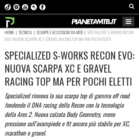
HOME
|
TECNICA
|
SCARPE E ACCESSORI DA MTB
|
SPECIALIZED S-WORKS RECON
EVO: NUOVA SCARPA XC E GRAVEL RACING TOP MA PER POCHI ELETTI
SPECIALIZED S-WORKS RECON EVO:
NUOVA SCARPA XC E GRAVEL
RACING TOP MA PER POCHI ELETTI
Specialized rinnova la sua scarpa top di gamma off road
fondendo il DNA racing della Recon con la tecnologia
della Ares 2. Nuova calzata Body Geometry, meno
pressione sull’avampiede e fit ancora più stabile per XC,
marathon e gravel.