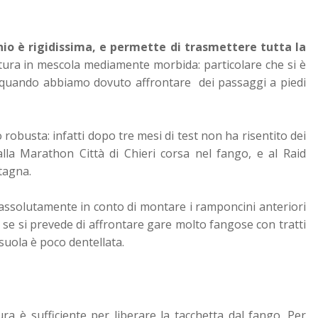
onio è rigidissima, e permette di trasmettere tutta la
latura in mescola mediamente morbida: particolare che si è
p quando abbiamo dovuto affrontare dei passaggi a piedi
 robusta: infatti dopo tre mesi di test non ha risentito dei
 alla Marathon Città di Chieri corsa nel fango, e al Raid
tagna.
assolutamente in conto di montare i ramponcini anteriori
 se si prevede di affrontare gare molto fangose con tratti
 suola è poco dentellata.
ura è sufficiente per liberare la tacchetta dal fango.
Per