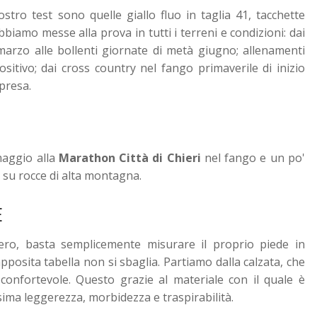
ostro test sono quelle giallo fluo in taglia 41, tacchette
abbiamo messe alla prova in tutti i terreni e condizioni: dai
 marzo alle bollenti giornate di metà giugno; allenamenti
ositivo; dai cross country nel fango primaverile di inizio
resa.
maggio alla
Marathon Città di Chieri
nel fango e un po'
, su rocce di alta montagna.
E
ero, basta semplicemente misurare il proprio piede in
pposita tabella non si sbaglia.
Partiamo dalla calzata, che
 confortevole. Questo grazie al materiale con il quale è
ssima leggerezza, morbidezza e traspirabilità.