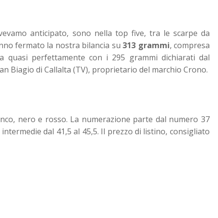
vevamo anticipato, sono nella top five, tra le scarpe da
nno fermato la nostra bilancia su
313 grammi
, compresa
ia quasi perfettamente con i 295 grammi dichiarati dal
 San Biagio di Callalta (TV), proprietario del marchio Crono.
 bianco, nero e rosso. La numerazione parte dal numero 37
 intermedie dal 41,5 al 45,5. Il prezzo di listino, consigliato