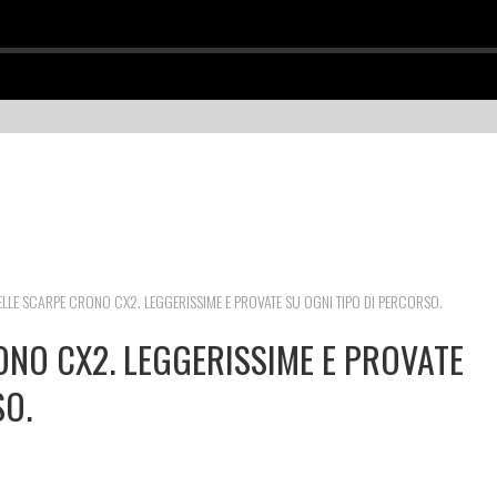
DELLE SCARPE CRONO CX2. LEGGERISSIME E PROVATE SU OGNI TIPO DI PERCORSO.
ONO CX2. LEGGERISSIME E PROVATE
SO.