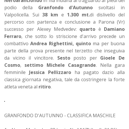
Neroaranciofluo
in fila indiana al traguardo ai piedi del
podio della
Granfondo d'Autunno
svoltasi in
Valpolicella. Sui
38 km
e
1.300 mt.
di dislivello del
percorso con partenza e conclusione a Parona (Vr)
successo per Alexey Medvedev:
quarto
è
Damiano
Ferraro
, che sotto lo striscione d'arrivo precede un
combattivo
Andrea Righettini, quinto
ma per buona
parte della prova presente nel terzetto che inseguiva
da vicino il vincitore.
Sesto
posto per
Gioele De
Cosmo
,
settimo Michele Casagrande
. Nella gara
femminile
Jessica Pellizzaro
ha pagato dazio alla
classica giornata negativa, tale da costringere la forte
atleta veneta al
ritiro
.
GRANFONDO D'AUTUNNO - CLASSIFICA MASCHILE