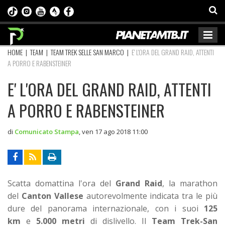
HOME
|
TEAM
|
TEAM TREK SELLE SAN MARCO
|
E' L'ORA DEL GRAND RAID, ATTENTI
A PORRO E RABENSTEINER
E' L'ORA DEL GRAND RAID, ATTENTI
A PORRO E RABENSTEINER
di
Comunicato Stampa
,
ven 17 ago 2018 11:00
Scatta domattina l'ora del
Grand Raid
, la marathon
del
Canton Vallese
autorevolmente indicata tra le più
dure del panorama internazionale, con i suoi
125
km
e
5.000 metri
di dislivello. Il
Team Trek-San