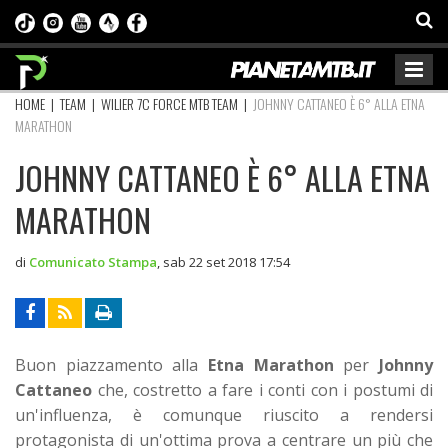
HOME
|
TEAM
|
WILIER 7C FORCE MTB TEAM
|
JOHNNY CATTANEO È 6° ALLA ETNA
MARATHON
JOHNNY CATTANEO È 6° ALLA ETNA
MARATHON
di
Comunicato Stampa
,
sab 22 set 2018 17:54
Buon piazzamento alla
Etna Marathon
per
Johnny
Cattaneo
che, costretto a fare i conti con i postumi di
un'influenza, è comunque riuscito a rendersi
protagonista di un'ottima prova a centrare un più che