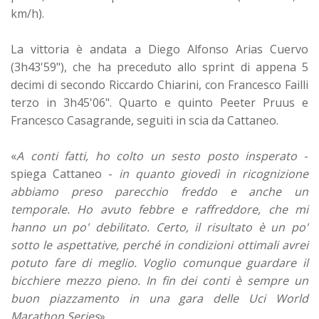
km/h).
La vittoria è andata a Diego Alfonso Arias Cuervo
(3h43'59"), che ha preceduto allo sprint di appena 5
decimi di secondo Riccardo Chiarini, con Francesco Failli
terzo in 3h45'06". Quarto e quinto Peeter Pruus e
Francesco Casagrande, seguiti in scia da Cattaneo.
«
A conti fatti, ho colto un sesto posto insperato
-
spiega Cattaneo -
in quanto giovedì in ricognizione
abbiamo preso parecchio freddo e anche un
temporale. Ho avuto febbre e raffreddore, che mi
hanno un po' debilitato. Certo, il risultato è un po'
sotto le aspettative, perché in condizioni ottimali avrei
potuto fare di meglio. Voglio comunque guardare il
bicchiere mezzo pieno. In fin dei conti è sempre un
buon piazzamento in una gara delle Uci World
Marathon Series
».