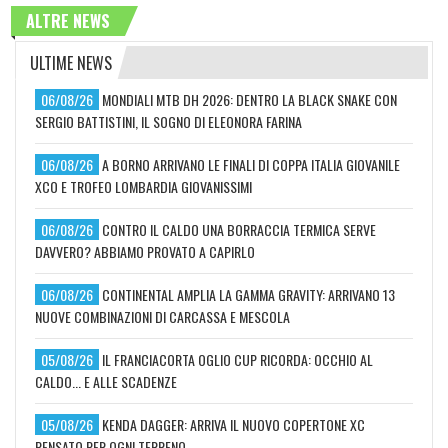
ALTRE NEWS
ULTIME NEWS
06/08/26
MONDIALI MTB DH 2026: DENTRO LA BLACK SNAKE CON
SERGIO BATTISTINI, IL SOGNO DI ELEONORA FARINA
06/08/26
A BORNO ARRIVANO LE FINALI DI COPPA ITALIA GIOVANILE
XCO E TROFEO LOMBARDIA GIOVANISSIMI
06/08/26
CONTRO IL CALDO UNA BORRACCIA TERMICA SERVE
DAVVERO? ABBIAMO PROVATO A CAPIRLO
06/08/26
CONTINENTAL AMPLIA LA GAMMA GRAVITY: ARRIVANO 13
NUOVE COMBINAZIONI DI CARCASSA E MESCOLA
05/08/26
IL FRANCIACORTA OGLIO CUP RICORDA: OCCHIO AL
CALDO... E ALLE SCADENZE
05/08/26
KENDA DAGGER: ARRIVA IL NUOVO COPERTONE XC
PENSATO PER OGNI TERRENO