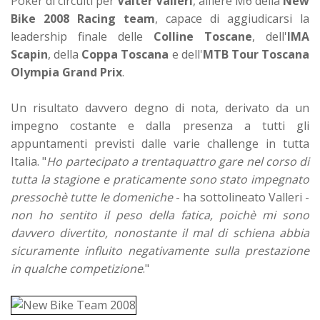
Poker di circuiti per
Valter Valleri
, alfiere M6 della
New
Bike 2008 Racing team
, capace di aggiudicarsi la
leadership finale delle
Colline Toscane
, dell'
IMA
Scapin
, della
Coppa Toscana
e dell'
MTB Tour Toscana
Olympia Grand Prix
.
Un risultato davvero degno di nota, derivato da un
impegno costante e dalla presenza a tutti gli
appuntamenti previsti dalle varie challenge in tutta
Italia. "
Ho partecipato a trentaquattro gare nel corso di
tutta la stagione e praticamente sono stato impegnato
pressochè tutte le domeniche
- ha sottolineato Valleri -
non ho sentito il peso della fatica, poichè mi sono
davvero divertito, nonostante il mal di schiena abbia
sicuramente influito negativamente sulla prestazione
in qualche competizione
."