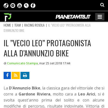
HOME
|
TEAM
|
RACING ROSOLA
|
IL ’’VECIO LEO’’ PROTAGONISTA ALLA
D’ANNUNZIO BIKE
IL ’’VECIO LEO’’ PROTAGONISTA
ALLA D’ANNUNZIO BIKE
di
Comunicato Stampa
,
mar 25 set 2018 17:44
La
D'Annunzio Bike
, la classica gara del vittoriale che si
corre a
Gardone Riviera
, molto cara a
Leo Arici
, si é
svolta quest'anno prima del solito e con alcune
modifiche di percorso, risultate indovinate. Vittoria di