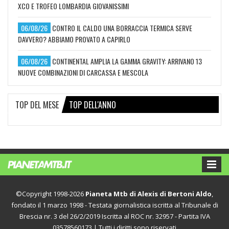
XCO E TROFEO LOMBARDIA GIOVANISSIMI
06/08/26
CONTRO IL CALDO UNA BORRACCIA TERMICA SERVE
DAVVERO? ABBIAMO PROVATO A CAPIRLO
06/08/26
CONTINENTAL AMPLIA LA GAMMA GRAVITY: ARRIVANO 13
NUOVE COMBINAZIONI DI CARCASSA E MESCOLA
TOP DEL MESE
TOP DELL'ANNO
©Copyright 1998-2026
Pianeta Mtb di Alexis di Bertoni Aldo
,
fondato il 1 marzo 1998 - Testata giornalistica iscritta al Tribunale di
Brescia nr. 3 del 26/2/2019 Iscritta al ROC nr. 32957 - Partita IVA
03578560173 | Tutti i diritti sono riservati