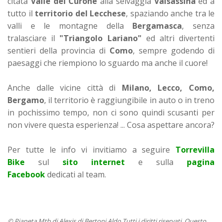
citata
Valle del Curone
alla selvaggia
Valsassina
ed a
tutto il
territorio del Lecchese
, spaziando anche tra le
valli e le montagne della
Bergamasca
, senza
tralasciare il
"Triangolo Lariano"
ed altri divertenti
sentieri della provincia di
Como
, sempre godendo di
paesaggi che riempiono lo sguardo ma anche il cuore!
Anche dalle vicine città di
Milano,
Lecco, Como,
Bergamo
, il territorio è raggiungibile in auto o in treno
in pochissimo tempo, non ci sono quindi scusanti per
non vivere questa esperienza! ... Cosa aspettare ancora?
Per tutte le info vi invitiamo a seguire
Torrevilla
Bike
sul
sito internet
e sulla
pagina
Facebook
dedicati al team.
© Pianeta Mtb di Alexis di Bertoni Aldo Tutti i diritti riservati. Questo