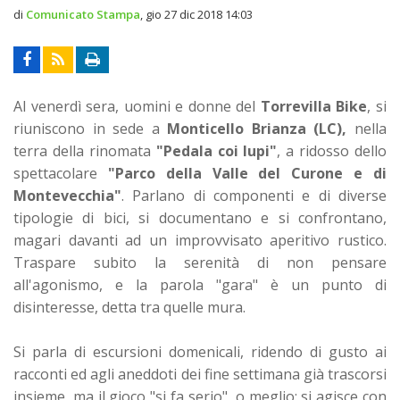
di
Comunicato Stampa
,
gio 27 dic 2018 14:03
Al venerdì sera, uomini e donne del
Torrevilla Bike
, si
riuniscono in sede a
Monticello Brianza (LC),
nella
terra della rinomata
"Pedala coi lupi"
, a ridosso dello
spettacolare
"Parco della Valle del Curone e di
Montevecchia"
. Parlano di componenti e di diverse
tipologie di bici, si documentano e si confrontano,
magari davanti ad un improvvisato aperitivo rustico.
Traspare subito la serenità di non pensare
all'agonismo, e la parola "gara" è un punto di
disinteresse, detta tra quelle mura.
Si parla di escursioni domenicali, ridendo di gusto ai
racconti ed agli aneddoti dei fine settimana già trascorsi
insieme, ma il gioco "si fa serio", o meglio: si agisce con