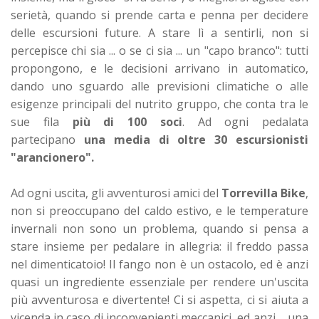
serietà, quando si prende carta e penna per decidere
delle escursioni future. A stare lì a sentirli, non si
percepisce chi sia ... o se ci sia ... un "capo branco": tutti
propongono, e le decisioni arrivano in automatico,
dando uno sguardo alle previsioni climatiche o alle
esigenze principali del nutrito gruppo, che conta tra le
sue fila
più di 100 soci
. Ad ogni pedalata
partecipano
una media di oltre 30 escursionisti
"arancionero".
Ad ogni uscita, gli avventurosi amici del
Torrevilla Bike
,
non si preoccupano del caldo estivo, e le temperature
invernali non sono un problema, quando si pensa a
stare insieme per pedalare in allegria: il freddo passa
nel dimenticatoio! Il fango non è un ostacolo, ed è anzi
quasi un ingrediente essenziale per rendere un'uscita
più avventurosa e divertente! Ci si aspetta, ci si aiuta a
vicenda in caso di inconvenienti meccanici, ed anzi ... una