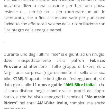
bucatura diventa una scusante per fare una pausa
insieme e ... perché no ... per canzonare un po' lo
sventurato, che a fine escursione sarà per punizione
l'ad
detto che affetterà il salame della riconciliazione con
il reintegro delle energie perse!
Durante uno degli ultimi "ride" si è giunti ad un rifugio,
dove inaspettatamente c'era patron
Fabrizio
Pirovano
ad attendere il folto gruppo di bikers, ed a
fargli una sorpresa (rigorosamente in sella alla sua
bike
KTM
!). Stappate le bottiglie dei festeggiamenti, si è
data gloria alle
11 nuove guide "
AMI-Bike Italia
",
che
si sono distinte negli esami orali e pratici del dopo-
corso, e che ha visto impegnati i candidati
"Mountain
Riders"
nei corsi
AMI-Bike Italia
, completi ma anche
molto severi.