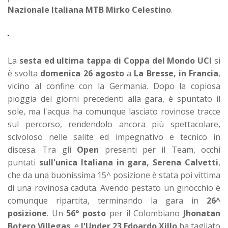
Nazionale Italiana MTB Mirko Celestino
.
La
sesta ed ultima tappa di Coppa del Mondo UCI
si
è svolta
domenica 26 agosto
a
La Bresse, in Francia
,
vicino al confine con la Germania. Dopo la copiosa
pioggia dei giorni precedenti alla gara, è spuntato il
sole, ma l'acqua ha comunque lasciato rovinose tracce
sul percorso, rendendolo ancora più spettacolare,
scivoloso nelle salite ed impegnativo e tecnico in
discesa. Tra gli
Open
presenti per il Team, occhi
puntati
sull'unica Italiana in gara, Serena Calvetti
,
che da una buonissima 15^ posizione è stata poi vittima
di una rovinosa caduta. Avendo pestato un ginocchio è
comunque ripartita, terminando la gara in
26^
posizione
. Un
56° posto
per il Colombiano
Jhonatan
Botero Villegas
, e
l'Under 23 Edoardo Xillo
ha tagliato