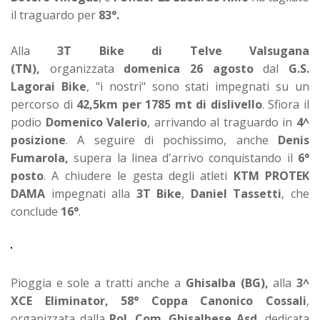
il traguardo per
83°.
Alla
3T Bike di Telve Valsugana
(TN),
organizzata
domenica 26 agosto
dal
G.S.
Lagorai Bike
, "i nostri" sono stati impegnati su un
percorso di
42,5km per 1785 mt di dislivello
. Sfiora il
podio
Domenico Valerio
, arrivando al traguardo in
4^
posizione
. A seguire di pochissimo, anche
Denis
Fumarola,
supera la linea d'arrivo conquistando il
6°
posto
. A chiudere le gesta degli atleti
KTM PROTEK
DAMA
impegnati alla
3T Bike
,
Daniel Tassetti
, che
conclude
16°
.
Pioggia e sole a tratti anche a
Ghisalba (BG),
alla
3^
XCE Eliminator, 58° Coppa Canonico Cossali
,
organizzata dalla
Pol. Com. Ghisalbese Asd,
dedicata