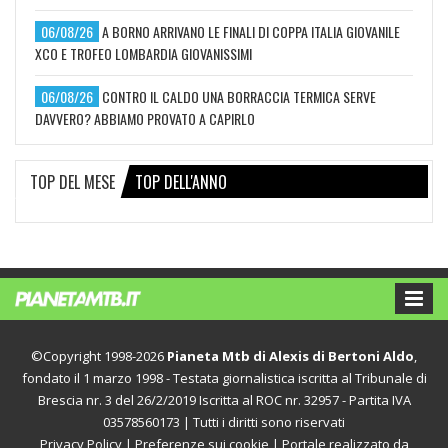
06/08/26
A BORNO ARRIVANO LE FINALI DI COPPA ITALIA GIOVANILE
XCO E TROFEO LOMBARDIA GIOVANISSIMI
06/08/26
CONTRO IL CALDO UNA BORRACCIA TERMICA SERVE
DAVVERO? ABBIAMO PROVATO A CAPIRLO
TOP DEL MESE
TOP DELL'ANNO
©Copyright 1998-2026
Pianeta Mtb di Alexis di Bertoni Aldo
,
fondato il 1 marzo 1998 - Testata giornalistica iscritta al Tribunale di
Brescia nr. 3 del 26/2/2019 Iscritta al ROC nr. 32957 - Partita IVA
03578560173 | Tutti i diritti sono riservati
Privacy Policy
|
Preferenze sui cookie
| Portale realizzato da