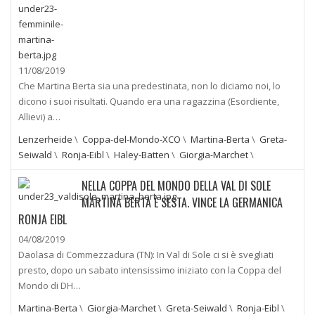
11/08/2019
Che Martina Berta sia una predestinata, non lo diciamo noi, lo
dicono i suoi risultati. Quando era una ragazzina (Esordiente,
Allievi) a…
Lenzerheide
\
Coppa-del-Mondo-XCO
\
Martina-Berta
\
Greta-
Seiwald
\
Ronja-Eibl
\
Haley-Batten
\
Giorgia-Marchet
\
NELLA COPPA DEL MONDO DELLA VAL DI SOLE
MARTINA BERTA È SESTA. VINCE LA GERMANICA
RONJA EIBL
04/08/2019
Daolasa di Commezzadura (TN): In Val di Sole ci si è svegliati
presto, dopo un sabato intensissimo iniziato con la Coppa del
Mondo di DH…
Martina-Berta
\
Giorgia-Marchet
\
Greta-Seiwald
\
Ronja-Eibl
\