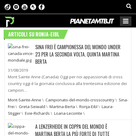
ARTICOLI SU RONJA-EIBL
SINA FREI È CAMPIONESSA DEL MONDO UNDER
23 PER LA SECONDA VOLTA. QUINTA MARTINA
BERTA
31/08/2019
Mont Sainte Anne (Canada): Oggi per noi appassionati di cross
country oggi è la giornata conclusiva alla trentesima edizione dei
campion…
Mont-Sainte-Anne
\
Campionato-del-mondo-crosscountry
\
Sina-
Frei
\
Greta-Seiwald
\
Martina-Berta
\
Ronja-Eibl
\
Laura-
Stigger
\
Evie-Richards
\
Loana-Lecomte
\
A LENZERHEIDE IN COPPA DEL MONDO È
MARTINA BERTA LA PIÙ FORTE DI TUTTE