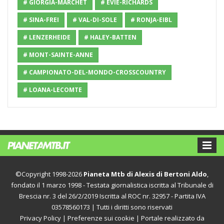
# GIORGIA-MARCHET
# EVIE-RICHARDS
# SINA-FREI
# VAL-DI-SOLE
# RONJA-EIBL
# LENZERHEIDE
# HALEY-BATTEN
# MONT-SAINTE-ANNE
# CAMPIONATO-DEL-MONDO-CROSSCOUNTRY
# LOANA-LECOMTE
©Copyright 1998-2026
Pianeta Mtb di Alexis di Bertoni Aldo
,
fondato il 1 marzo 1998 - Testata giornalistica iscritta al Tribunale di
Brescia nr. 3 del 26/2/2019 Iscritta al ROC nr. 32957 - Partita IVA
03578560173 | Tutti i diritti sono riservati
Privacy Policy
|
Preferenze sui cookie
| Portale realizzato da