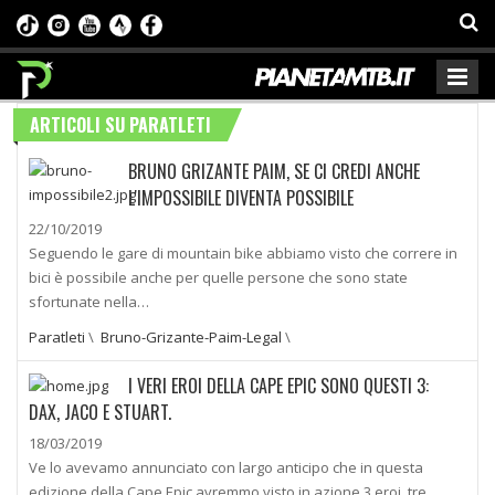
ARTICOLI SU PARATLETI
BRUNO GRIZANTE PAIM, SE CI CREDI ANCHE
L'IMPOSSIBILE DIVENTA POSSIBILE
22/10/2019
Seguendo le gare di mountain bike abbiamo visto che correre in
bici è possibile anche per quelle persone che sono state
sfortunate nella…
Paratleti
\
Bruno-Grizante-Paim-Legal
\
I VERI EROI DELLA CAPE EPIC SONO QUESTI 3:
DAX, JACO E STUART.
18/03/2019
Ve lo avevamo annunciato con largo anticipo che in questa
edizione della Cape Epic avremmo visto in azione 3 eroi, tre