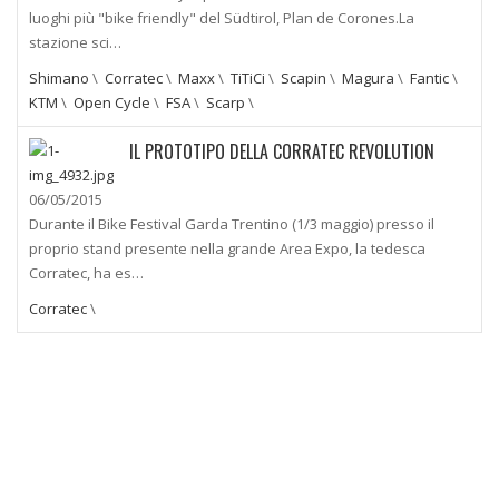
luoghi più "bike friendly" del Südtirol, Plan de Corones.La
stazione sci…
Shimano
\
Corratec
\
Maxx
\
TiTiCi
\
Scapin
\
Magura
\
Fantic
\
KTM
\
Open Cycle
\
FSA
\
Scarp
\
IL PROTOTIPO DELLA CORRATEC REVOLUTION
06/05/2015
Durante il Bike Festival Garda Trentino (1/3 maggio) presso il
proprio stand presente nella grande Area Expo, la tedesca
Corratec, ha es…
Corratec
\