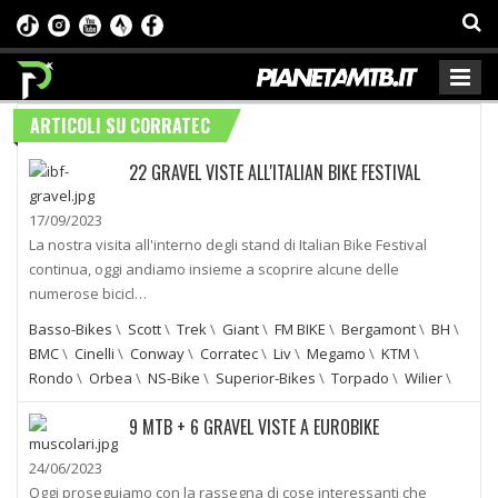
ARTICOLI SU CORRATEC
22 GRAVEL VISTE ALL'ITALIAN BIKE FESTIVAL
17/09/2023
La nostra visita all'interno degli stand di Italian Bike Festival
continua, oggi andiamo insieme a scoprire alcune delle
numerose bicicl…
Basso-Bikes
\
Scott
\
Trek
\
Giant
\
FM BIKE
\
Bergamont
\
BH
\
BMC
\
Cinelli
\
Conway
\
Corratec
\
Liv
\
Megamo
\
KTM
\
Rondo
\
Orbea
\
NS-Bike
\
Superior-Bikes
\
Torpado
\
Wilier
\
9 MTB + 6 GRAVEL VISTE A EUROBIKE
24/06/2023
Oggi proseguiamo con la rassegna di cose interessanti che