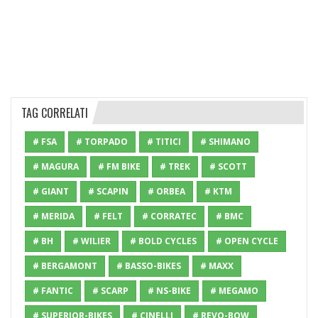
TAG CORRELATI
# FSA
# TORPADO
# TITICI
# SHIMANO
# MAGURA
# FM BIKE
# TREK
# SCOTT
# GIANT
# SCAPIN
# ORBEA
# KTM
# MERIDA
# FELT
# CORRATEC
# BMC
# BH
# WILIER
# BOLD CYCLES
# OPEN CYCLE
# BERGAMONT
# BASSO-BIKES
# MAXX
# FANTIC
# SCARP
# NS-BIKE
# MEGAMO
# SUPERIOR-BIKES
# CINELLI
# REVO-BOW