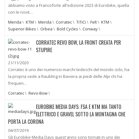
abbiamo visto a Francoforte all'edizione 2023 di Eurobike, quella
con le novit…
Merida
\
KTM
\
Merida
\
Corratec
\
TiTiCi
\
Felt
\
KTM
\
Superior-Bikes
\
Orbea
\
Bold Cycles
\
Conway
\
CORRATEC REVO BOW, LA FRONT CREATA PER
STUPIRE
21/11/2020
Corratec è uno dei numerosi marchi tedeschi del mondo ciclo, ha
la propria sede a Raubling in Baviera ai piedi delle Alpi chi ha
frequen…
Corratec
\
Revo-Bow
\
EUROBIKE MEDIA DAYS: FSA E KTM MA TANTO
ELETTRICO E GRAVEL SOTTO LA MONTAGNA CHE
PORTA LA CORONA
04/07/2019
Gli Eurobike Media Days quest'anno sono tornati in uno dei