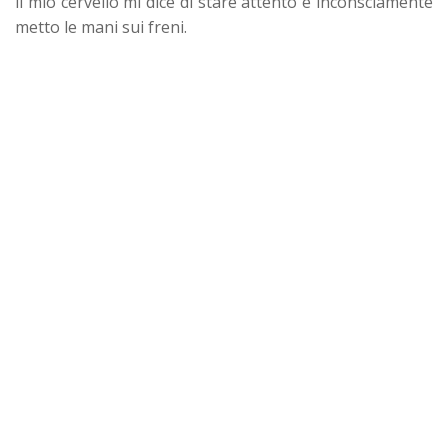
il mio cervello mi dice di stare attento e inconsciamente
metto le mani sui freni.