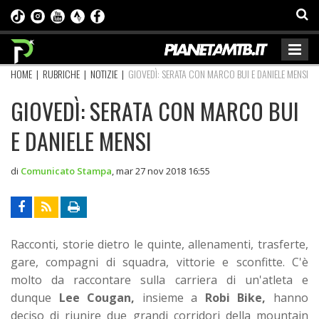
HOME
|
RUBRICHE
|
NOTIZIE
|
GIOVEDÌ: SERATA CON MARCO BUI E DANIELE MENSI
GIOVEDÌ: SERATA CON MARCO BUI
E DANIELE MENSI
di
Comunicato Stampa
,
mar 27 nov 2018 16:55
Racconti, storie dietro le quinte, allenamenti, trasferte,
gare, compagni di squadra, vittorie e sconfitte. C'è
molto da raccontare sulla carriera di un'atleta e
dunque
Lee Cougan,
insieme a
Robi Bike,
hanno
deciso di riunire due grandi corridori della mountain