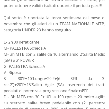
poter ottenere validi risultati durante il periodo gare!!!
Qui sotto è riportata la terza settimana del mese di
novembre che gli atleti di un TEAM NAZIONALE MTB,
categoria UNDER 23 hanno eseguito:
L- 2h.30 defaticante
M- PALESTRA Scheda A
M- 3h MTB con 2 salite da 16 alternando 2'Salita Medio
(SM) e 2' POWER
G- PALESTRA Scheda A
V- Riposo
S- 30'F+10'Lungo+20'F+(6 SFR da 3'
rec.2')+20'F+15'Salita Agile (SA) inserendo dei tratti
pedalati di potenza e progressione finale+45'F
D - 3h MTB con 30'F+10'L a 100 rpm + 20 molto agili+
su sterrato salita breve pedalabile con (2' partenza
spingendo di potenza al 90%, poi mantieni 5 minuti a