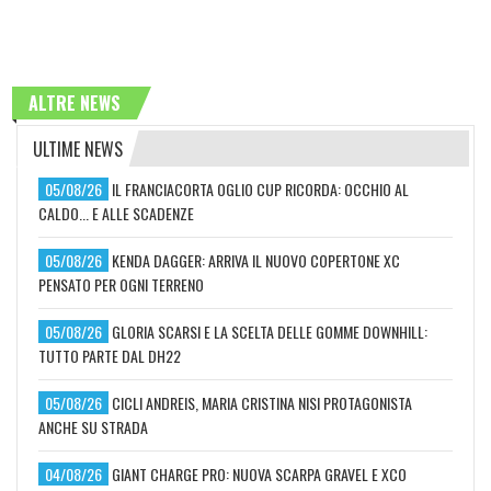
ALTRE NEWS
ULTIME NEWS
05/08/26
IL FRANCIACORTA OGLIO CUP RICORDA: OCCHIO AL
CALDO... E ALLE SCADENZE
05/08/26
KENDA DAGGER: ARRIVA IL NUOVO COPERTONE XC
PENSATO PER OGNI TERRENO
05/08/26
GLORIA SCARSI E LA SCELTA DELLE GOMME DOWNHILL:
TUTTO PARTE DAL DH22
05/08/26
CICLI ANDREIS, MARIA CRISTINA NISI PROTAGONISTA
ANCHE SU STRADA
04/08/26
GIANT CHARGE PRO: NUOVA SCARPA GRAVEL E XCO