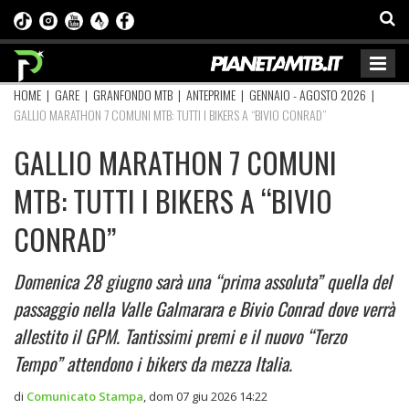
HOME
|
GARE
|
GRANFONDO MTB
|
ANTEPRIME
|
GENNAIO - AGOSTO 2026
|
GALLIO MARATHON 7 COMUNI MTB: TUTTI I BIKERS A “BIVIO CONRAD”
GALLIO MARATHON 7 COMUNI
MTB: TUTTI I BIKERS A “BIVIO
CONRAD”
Domenica 28 giugno sarà una “prima assoluta” quella del
passaggio nella Valle Galmarara e Bivio Conrad dove verrà
allestito il GPM. Tantissimi premi e il nuovo “Terzo
Tempo” attendono i bikers da mezza Italia.
di
Comunicato Stampa
,
dom 07 giu 2026 14:22