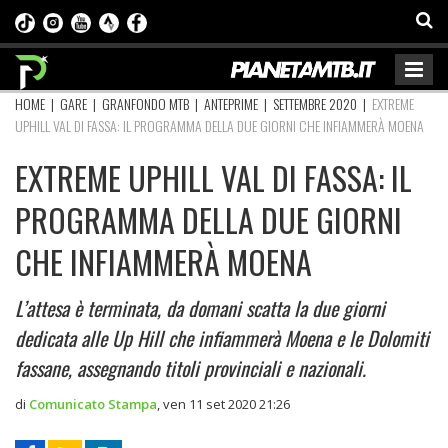
HOME
|
GARE
|
GRANFONDO MTB
|
ANTEPRIME
|
SETTEMBRE 2020
|
EXTREME
UPHILL VAL DI FASSA: IL PROGRAMMA DELLA DUE GIORNI CHE INFIAMMERÀ MOENA
EXTREME UPHILL VAL DI FASSA: IL
PROGRAMMA DELLA DUE GIORNI
CHE INFIAMMERÀ MOENA
L’attesa è terminata, da domani scatta la due giorni
dedicata alle Up Hill che infiammerà Moena e le Dolomiti
fassane, assegnando titoli provinciali e nazionali.
di
Comunicato Stampa
,
ven 11 set 2020 21:26