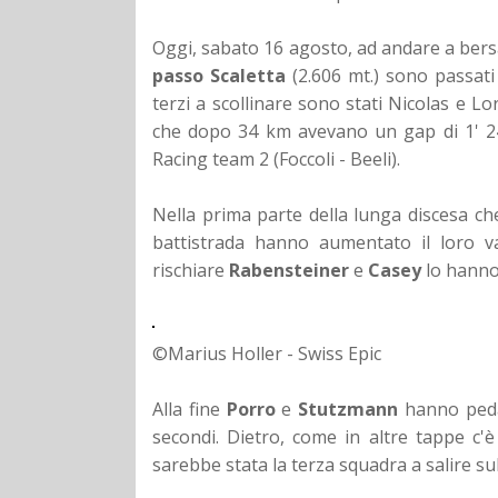
Oggi, sabato 16 agosto, ad andare a bersa
passo Scaletta
(2.606 mt.) sono passati
terzi a scollinare sono stati Nicolas e
che dopo 34 km avevano un gap di 1' 24'
Racing team 2 (Foccoli - Beeli).
Nella prima parte della lunga discesa che
battistrada hanno aumentato il loro v
rischiare
Rabensteiner
e
Casey
lo hanno 
©Marius Holler - Swiss Epic
Alla fine
Porro
e
Stutzmann
hanno pedal
secondi. Dietro, come in altre tappe c'è 
sarebbe stata la terza squadra a salire su