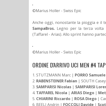
©Marius Holler - Swiss Epic
Anche oggi, nonostante la pioggia e il te
SampaBros.
Legno per la terza volta 
(Taffarel - Arias). Allo sprint hanno part
©Marius Holler - Swiss Epic
ORDINE D'ARRIVO UCI MEN #4 TA
1. STUTZMANN Marc |
PORRO Samuele
2.
RABENSTEINER Fabian
| SOUTH Casey
3.
SAMPARISI Nicolas
|
SAMPARISI Lore
4.
TAFFAREL Nicola
|
ARIAS Diego
|
Met
5.
CHIARINI Riccardo
|
ROSA Diego
| Ca
6. BEELI Andrin |
FOCCOLI Davide
|
Scot