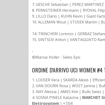
7. GESCHE Sebastian | PEREZ MARTINEZ Lu
8. PERNSTEINER Hermann | RYDVAL Filip
9. LILLO Dario | KUHN Kevin | Giant Fact
10. ALLEMAN Wout | STOSEK Martin | B
14. TRINCHERI Lorenzo | GERBAZ Stefan
15. SINTSOV Anton | VANTAGGIATO Ra
©Marius Holler - Swiss Epic
ORDINE D'ARRIVO UCI WOMEN #4 
1. LOOSER Vera | SKARDA Alexis | Efficient
2. VAN DOORN Rosa | WÜST Janina | Bu
3. NAY Alessia | AMES Kim | Bulls Swiss |
4. SOSNA PINELE Katazina |
MARCHET Gi
Elettrosystem
| +7:04