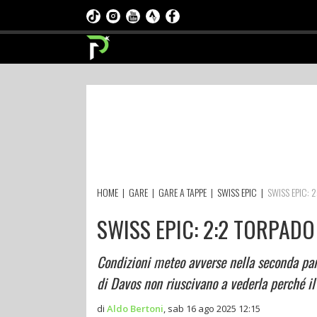
HOME
|
GARE
|
GARE A TAPPE
|
SWISS EPIC
|
SWISS EPIC: 
SWISS EPIC: 2:2 TORPADO
Condizioni meteo avverse nella seconda part
di Davos non riuscivano a vederla perché il
di
Aldo Bertoni
,
sab 16 ago 2025 12:15