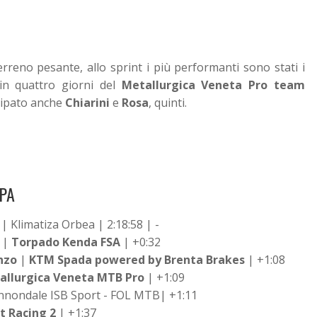
rreno pesante, allo sprint i più performanti sono stati i
in quattro giorni del
Metallurgica Veneta Pro team
ecipato anche
Chiarini
e
Rosa
, quinti.
PPA
| Klimatiza Orbea | 2:18:58 | -
 |
Torpado Kenda FSA
| +0:32
nzo
|
KTM Spada powered by Brenta Brakes
| +1:08
allurgica Veneta MTB Pro
| +1:09
nnondale ISB Sport - FOL MTB| +1:11
t Racing 2
| +1:37