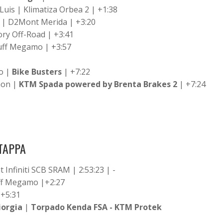
is | Klimatiza Orbea 2 | +1:38
 | D2Mont Merida | +3:20
ory Off-Road | +3:41
uff Megamo | +3:57
o |
Bike Busters
| +7:22
mon |
KTM Spada powered by Brenta Brakes 2
| +7:24
TAPPA
 Infiniti SCB SRAM | 2:53:23 | -
ff Megamo |+2:27
 +5:31
orgia
|
Torpado Kenda FSA - KTM Protek