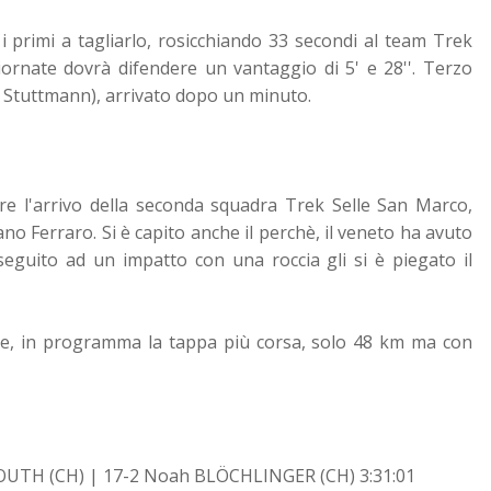
 primi a tagliarlo, rosicchiando 33 secondi al team Trek
iornate dovrà difendere un vantaggio di 5' e 28''. Terzo
- Stuttmann), arrivato dopo un minuto.
ere l'arrivo della seconda squadra Trek Selle San Marco,
 Ferraro. Si è capito anche il perchè, il veneto ha avuto
eguito ad un impatto con una roccia gli si è piegato il
de, in programma la tappa più corsa, solo 48 km ma con
SOUTH (CH) | 17-2 Noah BLÖCHLINGER (CH) 3:31:01