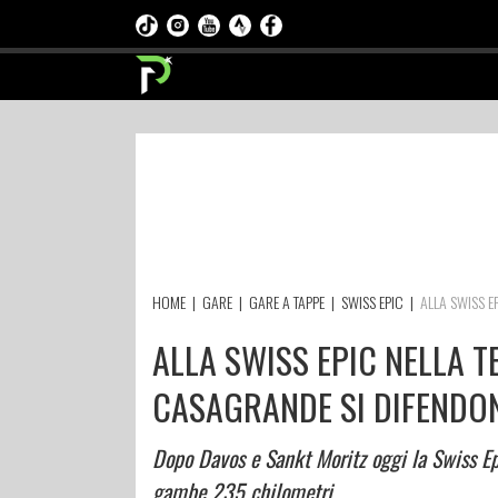
HOME
|
GARE
|
GARE A TAPPE
|
SWISS EPIC
|
ALLA SWISS E
ALLA SWISS EPIC NELLA T
CASAGRANDE SI DIFENDON
Dopo Davos e Sankt Moritz oggi la Swiss Epi
gambe 235 chilometri.