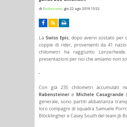
di
Redazione
,
gio 22 ago 2019 13:52
La
Swiss Epic
, dopo avervi sostato per 
coppie di rider, provenienti da 41 naz
chilometri ha raggiunto Lenzerheid
presentazioni per noi che amiamo non sol
Con già 235 chilometri accumulati n
Rabensteiner
e
Michele Casagrande
(
generale, sono partiti abbastanza tranq
loro compagni di squadra Samuele Porro 
Blöcklingher e Casey South del team jb B