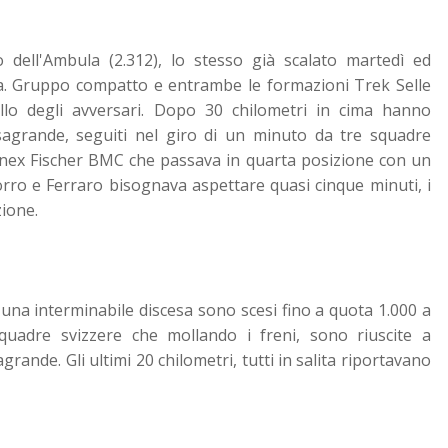
o dell'Ambula (2.312), lo stesso già scalato martedì ed
ra. Gruppo compatto e entrambe le formazioni Trek Selle
lo degli avversari. Dopo 30 chilometri in cima hanno
sagrande, seguiti nel giro di un minuto da tre squadre
runex Fischer BMC che passava in quarta posizione con un
rro e Ferraro bisognava aspettare quasi cinque minuti, i
ione.
 una interminabile discesa sono scesi fino a quota 1.000 a
squadre svizzere che mollando i freni, sono riuscite a
rande. Gli ultimi 20 chilometri, tutti in salita riportavano