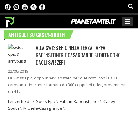
ARTICOLI SU CASEY-SOUTH
ALLA SWISS EPIC NELLA TERZA TAPPA
RABENSTEINER E CASAGRANDE SI DIFENDONO
DAGLI SVIZZERI
22/08/2019
La Swiss Epic, dopo avervi sostato per due notti, con la sua
carovana itinerante formata da 300 coppie di rider, provenienti
da 41 …
Lenzerheide
\
Swiss-Epic
\
Fabian-Rabensteiner
\
Casey-
South
\
Michele-Casagrande
\