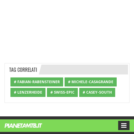
TAG CORRELATI
# FABIAN-RABENSTEINER
# MICHELE-CASAGRANDE
# LENZERHEIDE
# SWISS-EPIC
# CASEY-SOUTH