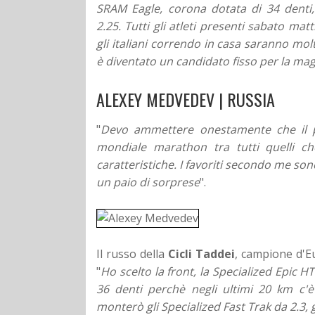
SRAM Eagle, corona dotata di 34 dent
2.25. Tutti gli atleti presenti sabato ma
gli italiani correndo in casa saranno mol
è diventato un candidato fisso per la magl
ALEXEY MEDVEDEV | RUSSIA
"
Devo ammettere onestamente che il p
mondiale marathon tra tutti quelli ch
caratteristiche. I favoriti secondo me so
un paio di sorprese
".
Il russo della
Cicli Taddei
, campione d'Eu
"
Ho s
celto la front, la Specialized Epic 
36 denti perchè negli ultimi 20 km c
monterò gli Specialized Fast Trak da 2.3, g