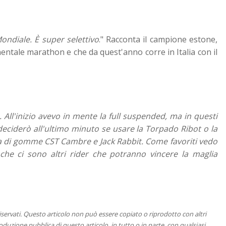
ondiale. È super selettivo
." Racconta il campione estone,
inentale marathon e che da quest'anno corre in Italia con il
 All'inizio avevo in mente la full suspended, ma in questi
deciderò all'ultimo minuto se usare la Torpado Ribot o la
ia di gomme CST Cambre e Jack Rabbit. Come favoriti vedo
he ci sono altri rider che potranno vincere la maglia
 riservati. Questo articolo non può essere copiato o riprodotto con altri
duzione pubblica di questo articolo, in tutto o in parte, con qualsiasi