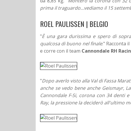
da 8,85 kg. "
Monterò la corona con 32 dent
prima il traguardo...vediamo il 15 settem
ROEL PAULISSEN | BELGIO
"
È una gara durissima e spero di soprav
qualcosa di buono nel finale
." Racconta i
e corre con il team
Cannondale RH Raci
"
Dopo averlo visto alla Val di Fassa Mar
anche se vedo bene anche Geismayr, Lak
Cannondale F-Si, corona con 34 denti e
Ray, la pressione la deciderò all'ultimo