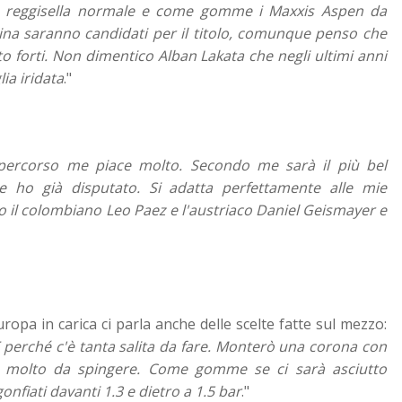
i, reggisella normale e come gomme i Maxxis Aspen da
ttina saranno candidati per il titolo, comunque penso che
to forti. Non dimentico Alban Lakata che negli ultimi anni
ia iridata
."
ercorso me piace molto. Secondo me sarà il più bel
e ho già disputato. Si adatta perfettamente alle mie
no il colombiano Leo Paez e l'austriaco Daniel Geismayer e
ropa in carica ci parla anche delle scelte fatte sul mezzo:
HT perché c'è tanta salita da fare. Monterò una corona con
'è molto da spingere. Come gomme se ci sarà asciutto
onfiati davanti 1.3 e dietro a 1.5 bar
."