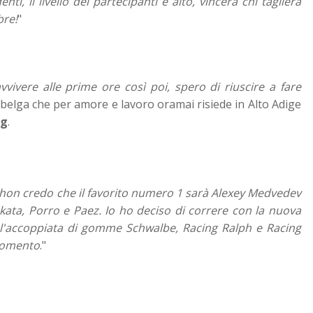
i, il livello dei partecipanti è alto, vincerà chi taglierà
bre!
"
vivere alle prime ore così poi, spero di riuscire a fare
l belga che per amore e lavoro oramai risiede in Alto Adige
ng
.
athon credo che il favorito numero 1 sarà Alexey Medvedev
ata, Porro e Paez. Io ho deciso di correre con la nuova
 l'accoppiata di gomme Schwalbe, Racing Ralph e Racing
 momento
."