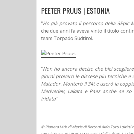
PEETER PRUUS | ESTONIA
"
Ho già provato il percorso della 3Epic M
che due anni fa aveva vinto il titolo cont
team Torpado Südtirol.
"
Non ho ancora deciso che bici scegliere.
giorni proverò le discese più tecniche e 
Matador. Monterò il 34t e userò la copp
Medvedev, Lakata e Paez anche se so c
iridata
."
© Pianeta Mtb di Alexis di Bertoni Aldo Tutti i diritti
mezzi senza una licenza concessa dall'autore. La ripro