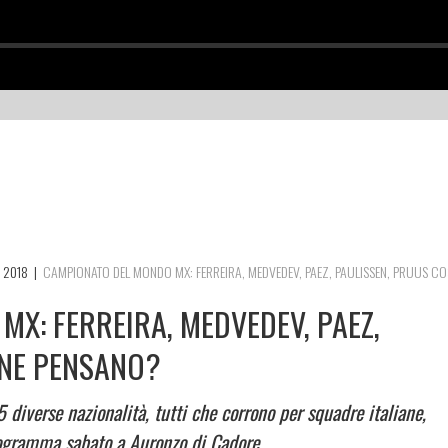
 2018
|
CAMPIONATO DEL MONDO MX: FERREIRA, MEDVEDEV, PAEZ, PAULISSEN, PRUUS C
X: FERREIRA, MEDVEDEV, PAEZ,
 NE PENSANO?
5 diverse nazionalità, tutti che corrono per squadre italiane,
ogramma sabato a Auronzo di Cadore.