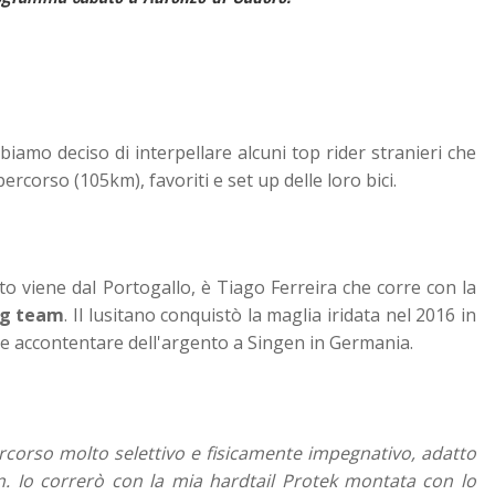
amo deciso di interpellare alcuni top rider stranieri che
ercorso (105km), favoriti e set up delle loro bici.
to viene dal Portogallo, è Tiago Ferreira che corre con la
ng team
. Il lusitano conquistò la maglia iridata nel 2016 in
tte accontentare dell'argento a Singen in Germania.
rcorso molto selettivo e fisicamente impegnativo, adatto
Io correrò con la mia hardtail Protek montata con lo