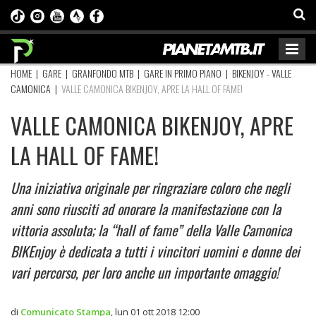
HOME
|
GARE
|
GRANFONDO MTB
|
GARE IN PRIMO PIANO
|
BIKENJOY - VALLE
CAMONICA
|
VALLE CAMONICA BIKENJOY, APRE LA HALL OF FAME!
VALLE CAMONICA BIKENJOY, APRE
LA HALL OF FAME!
Una iniziativa originale per ringraziare coloro che negli
anni sono riusciti ad onorare la manifestazione con la
vittoria assoluta; la “hall of fame” della Valle Camonica
BIKEnjoy è dedicata a tutti i vincitori uomini e donne dei
vari percorso, per loro anche un importante omaggio!
di
Comunicato Stampa
,
lun 01 ott 2018 12:00