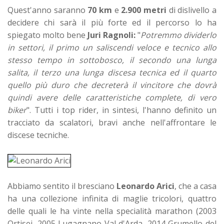
Quest'anno saranno
70 km
e
2.900 metri
di dislivello a
decidere chi sarà il più forte ed il percorso lo ha
spiegato molto bene
Juri Ragnoli:
"
Potremmo dividerlo
in settori, il primo un saliscendi veloce e tecnico allo
stesso tempo in sottobosco, il secondo una lunga
salita, il terzo una lunga discesa tecnica ed il quarto
quello più duro che decreterà il vincitore che dovrà
quindi avere delle caratteristiche complete, di vero
biker
". Tutti i top rider, in sintesi, l'hanno definito un
tracciato da scalatori, bravi anche nell'affrontare le
discese tecniche.
Abbiamo sentito il bresciano
Leonardo Arici
, che a casa
ha una collezione infinita di maglie tricolori, quattro
delle quali le ha vinte nella specialità marathon (2003
Ortisei, 2005 Lugagnano Val d'Arda, 2014 Grumello del