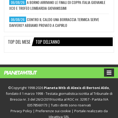
06/08/26
A BORNO ARRIVANO LE FINALI DI COPPA ITALIA GIOVANILE
XCO E TROFEO LOMBARDIA GIOVANISSIMI
06/08/26
CONTRO IL CALDO UNA BORRACCIA TERMICA SERVE
DAVVERO? ABBIAMO PROVATO A CAPIRLO
TOP DEL MESE
TOP DELL'ANNO
©Copyright 1998-2026
Pianeta Mtb di Alexis di Bertoni Aldo
,
fondato il 1 marzo 1998 - Testata giornalistica iscritta al Tribunale di
Brescia nr. 3 del 26/2/2019 Iscritta al ROC nr. 32957 - Partita IVA
03578560173 | Tutti i diritti sono riservati
Privacy Policy
|
Preferenze sui cookie
| Portale realizzato da
Ideattiva SRL