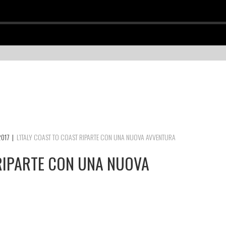
2017
|
L’ITALY COAST TO COAST RIPARTE CON UNA NUOVA AVVENTURA
 RIPARTE CON UNA NUOVA