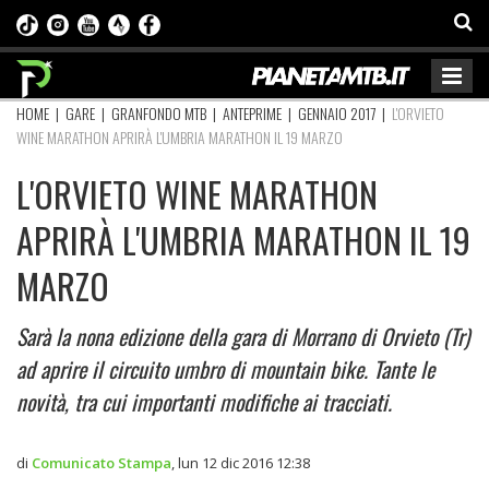
HOME
|
GARE
|
GRANFONDO MTB
|
ANTEPRIME
|
GENNAIO 2017
|
L'ORVIETO
WINE MARATHON APRIRÀ L'UMBRIA MARATHON IL 19 MARZO
L'ORVIETO WINE MARATHON
APRIRÀ L'UMBRIA MARATHON IL 19
MARZO
Sarà la nona edizione della gara di Morrano di Orvieto (Tr)
ad aprire il circuito umbro di mountain bike. Tante le
novità, tra cui importanti modifiche ai tracciati.
di
Comunicato Stampa
,
lun 12 dic 2016 12:38