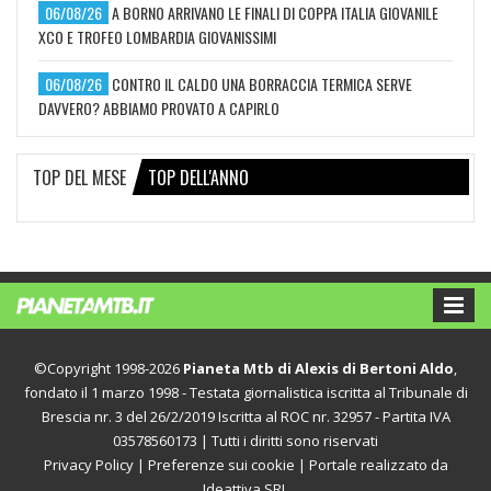
06/08/26
A BORNO ARRIVANO LE FINALI DI COPPA ITALIA GIOVANILE
XCO E TROFEO LOMBARDIA GIOVANISSIMI
06/08/26
CONTRO IL CALDO UNA BORRACCIA TERMICA SERVE
DAVVERO? ABBIAMO PROVATO A CAPIRLO
TOP DEL MESE
TOP DELL'ANNO
©Copyright 1998-2026
Pianeta Mtb di Alexis di Bertoni Aldo
,
fondato il 1 marzo 1998 - Testata giornalistica iscritta al Tribunale di
Brescia nr. 3 del 26/2/2019 Iscritta al ROC nr. 32957 - Partita IVA
03578560173 | Tutti i diritti sono riservati
Privacy Policy
|
Preferenze sui cookie
| Portale realizzato da
Ideattiva SRL