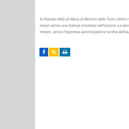
© Pianeta Mtb di Alexis di Bertoni Aldo Tutti i diritti
mezzi senza una licenza concessa dall'autore. La ripro
mezzo, senza l'espressa autorizzazione scritta dall'au