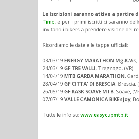
Le iscrizioni saranno attive a partire 
Time
, e per i primi iscritti ci saranno de
invitano i bikers a prendere visione del reg
Ricordiamo le date e le tappe ufficiali:
03/03/19
ENERGY MARATHON Mg.K.Vi
s,
24/03/19
GF TRE VALLI
, Tregnago, (VR)
14/04/19
MTB GARDA MARATHON
, Gard
28/04/19
GF CITTA' DI BRESCIA
, Brescia, 
26/05/19
GF KASK SOAVE MTB
, Soave, (V
07/07/19
V
ALLE CAMONICA BIKEnjoy
, B
Tutte le info su:
www.easycupmtb.it