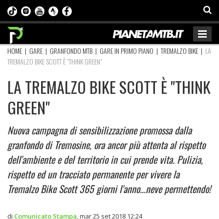
HOME
|
GARE
|
GRANFONDO MTB
|
GARE IN PRIMO PIANO
|
TREMALZO BIKE
|
LA
TREMALZO BIKE SCOTT È "THINK GREEN"
LA TREMALZO BIKE SCOTT È "THINK
GREEN"
Nuova campagna di sensibilizzazione promossa dalla
granfondo di Tremosine, ora ancor più attenta al rispetto
dell'ambiente e del territorio in cui prende vita. Pulizia,
rispetto ed un tracciato permanente per vivere la
Tremalzo Bike Scott 365 giorni l'anno...neve permettendo!
di
Comunicato Stampa
,
mar 25 set 2018 12:24