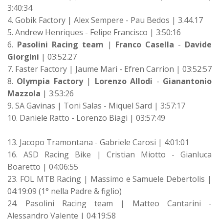
3:40:34
4. Gobik Factory | Alex Sempere - Pau Bedos | 3.44.17
5. Andrew Henriques - Felipe Francisco | 3:50:16
6.
Pasolini Racing team
|
Franco Casella
-
Davide
Giorgini
| 03:52.27
7. Faster Factory | Jaume Mari - Efren Carrion | 03:52:57
8.
Olympia Factory
|
Lorenzo Allodi
-
Gianantonio
Mazzola
| 3:53:26
9. SA Gavinas | Toni Salas - Miquel Sard | 3:57:17
10. Daniele Ratto - Lorenzo Biagi | 03:57:49
13. Jacopo Tramontana - Gabriele Carosi | 4:01:01
16. ASD Racing Bike | Cristian Miotto - Gianluca
Boaretto | 04:06:55
23. FOL MTB Racing | Massimo e Samuele Debertolis |
04:19:09 (1° nella Padre & figlio)
24. Pasolini Racing team | Matteo Cantarini -
Alessandro Valente | 04:19:58