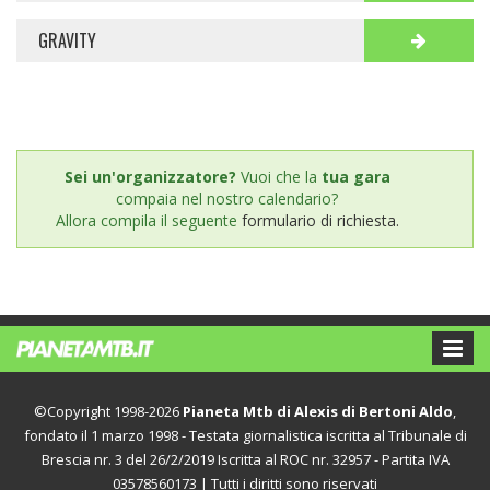
GRAVITY
Sei un'organizzatore?
Vuoi che la
tua gara
compaia nel nostro calendario?
Allora compila il seguente
formulario di richiesta.
©Copyright 1998-2026
Pianeta Mtb di Alexis di Bertoni Aldo
,
fondato il 1 marzo 1998 - Testata giornalistica iscritta al Tribunale di
Brescia nr. 3 del 26/2/2019 Iscritta al ROC nr. 32957 - Partita IVA
03578560173 | Tutti i diritti sono riservati