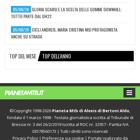
05/08/26
GLORIA SCARSI E LA SCELTA DELLE GOMME DOWNHILL:
TUTTO PARTE DAL DH22
05/08/26
CICLI ANDREIS, MARIA CRISTINA NISI PROTAGONISTA
ANCHE SU STRADA
TOP DEL MESE
TOP DELL'ANNO
©Copyright 1998-2026
Pianeta Mtb di Alexis di Bertoni Aldo
,
fondato il 1 marzo 1998 - Testata giornalistica iscritta al Tribunale di
Brescia nr. 3 del 26/2/2019 Iscritta al ROC nr. 32957 - Partita IVA
03578560173 | Tutti i diritti sono riservati
Privacy Policy
|
Preferenze sui cookie
| Portale realizzato da