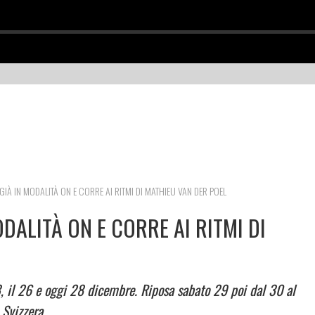
GIÀ IN MODALITÀ ON E CORRE AI RITMI DI MATHIEU VAN DER POEL
ODALITÀ ON E CORRE AI RITMI DI
23, il 26 e oggi 28 dicembre. Riposa sabato 29 poi dal 30 al
 Svizzera.