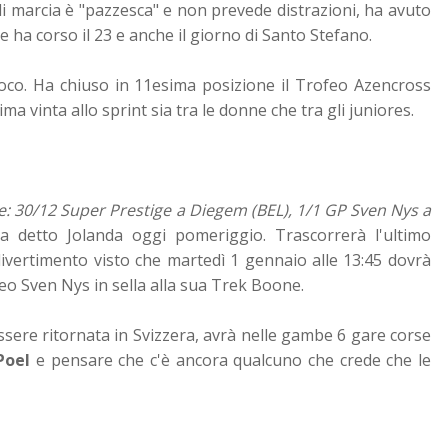
 di marcia è "pazzesca" e non prevede distrazioni, ha avuto
 ha corso il 23 e anche il giorno di Santo Stefano.
fuoco. Ha chiuso in 11esima posizione il Trofeo Azencross
a vinta allo sprint sia tra le donne che tra gli juniores.
: 30/12 Super Prestige a Diegem (BEL), 1/1 GP Sven Nys a
Ha detto Jolanda oggi pomeriggio. Trascorrerà l'ultimo
divertimento visto che martedì 1 gennaio alle 13:45 dovrà
feo Sven Nys in sella alla sua Trek Boone.
ssere ritornata in Svizzera, avrà nelle gambe 6 gare corse
Poel
e pensare che c'è ancora qualcuno che crede che le