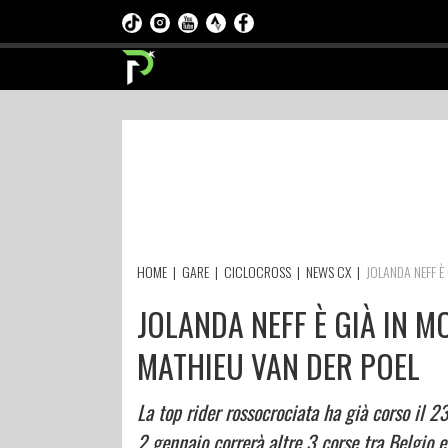
HOME
|
GARE
|
CICLOCROSS
|
NEWS CX
|
JOLANDA NEFF È 
JOLANDA NEFF È GIÀ IN M
MATHIEU VAN DER POEL
La top rider rossocrociata ha già corso il 
2 gennaio correrà altre 3 corse tra Belgio e